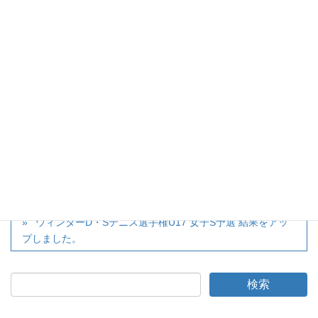
大会ページへ
twitter
カテゴリー
大会
、
お知らせ
第2回テニス技術講習会(11/15)を行いました
ウィンターD・Sテニス選手権U17 女子S予選 結果をアッ
プしました。