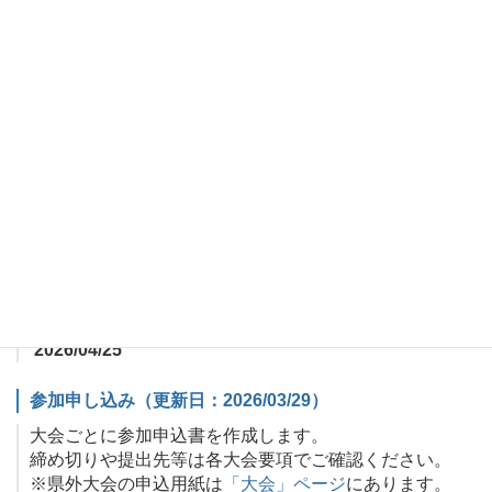
shigatenniskoko@gmail.com（男子総務）
提出締め切り：
2026/04/03
新入部員登録（更新日：2026/04/02）
新入部員を一括登録してください。
これ以降の途中入部者は、随時ご連絡ください。
男子部提出先：
shigatenniskoko@gmail.com（男子総務）
女子部提出先：
shigakokotennisg@gmail.com（女子総務）
提出締め切り：
2026/04/25
参加申し込み（更新日：2026/03/29）
大会ごとに参加申込書を作成します。
締め切りや提出先等は各大会要項でご確認ください。
※県外大会の申込用紙は
「大会」ページ
にあります。