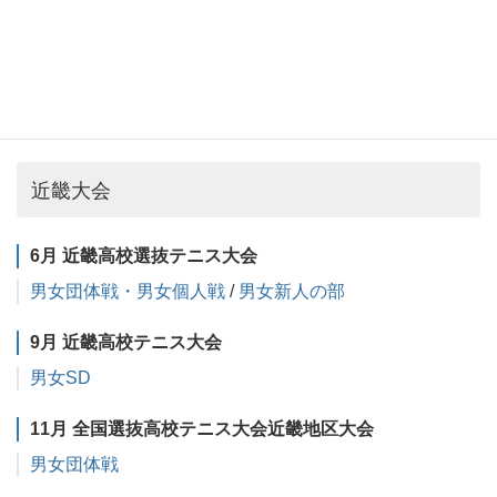
3月 県ジュニアU17
男子 S
予選
・
本戦
/ D
予選
・
本戦
女子 S
予選
・
本戦
/ D
予選
・
本戦
近畿大会
6月 近畿高校選抜テニス大会
男女団体戦・男女個人戦
/
男女新人の部
9月 近畿高校テニス大会
男女SD
11月 全国選抜高校テニス大会近畿地区大会
男女団体戦