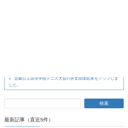
twitter
カテゴリー
大会
第３回滋賀県高体連テニス部顧問会議案内ををアップしま
した。
近畿公立高等学校テニス大会の男女団体結果をアップしま
した。
最新記事（直近5件）