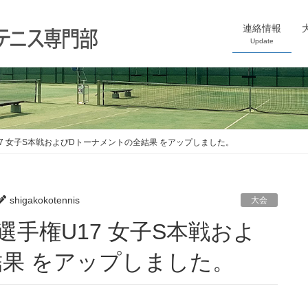
連絡情報
Update
7 女子S本戦およびDトーナメントの全結果 をアップしました。
shigakokotennis
大会
果 をアップしました。