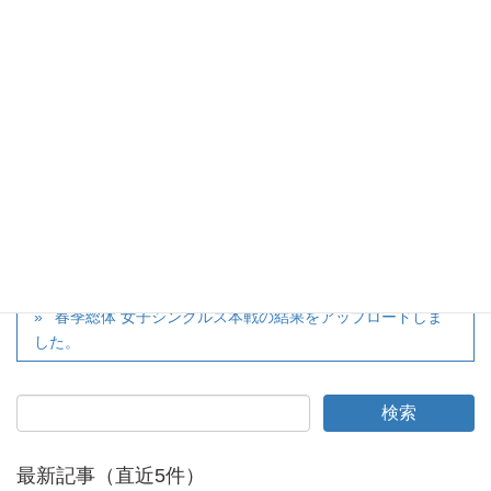
twitter
カテゴリー
大会
、
お知らせ
春季総体 男子ダブルス予選結果をアップロードしまし
た。
春季総体 女子シングルス本戦の結果をアップロードしま
した。
最新記事（直近5件）