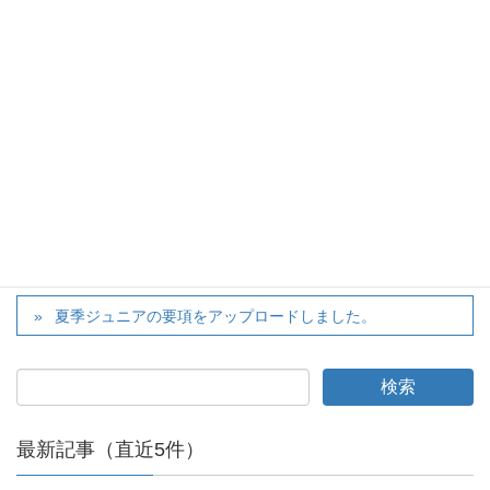
twitter
カテゴリー
お知らせ
春季総体 女子シングルス本戦の結果をアップロードしま
した。
夏季ジュニアの要項をアップロードしました。
最新記事（直近5件）