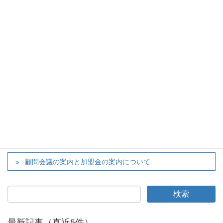
→大会ページ
twitter
カテゴリー
大会
、
お知らせ
滋賀県ジュニアテニス選手権大会の女子順位入力ファイル
等をアップしました。
顧問会議の案内と加盟金の案内について
最新記事（直近5件）