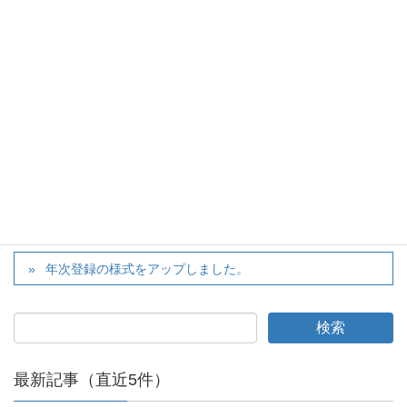
twitter
カテゴリー
大会
、
お知らせ
滋賀県ジュニアテニス選手権U18 女子S本戦 の結果をアッ
プしました。
年次登録の様式をアップしました。
最新記事（直近5件）