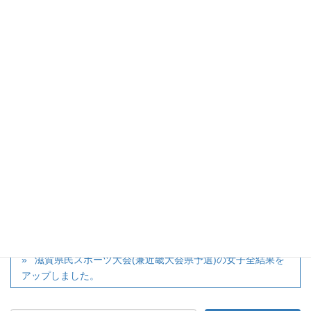
の女子シングルス予選結果をアップしま
した。
→
大会ページ
twitter
カテゴリー
大会
滋賀県民スポーツ大会(兼近畿大会県予選)のドローをアッ
プしました。
滋賀県民スポーツ大会(兼近畿大会県予選)の女子全結果を
アップしました。