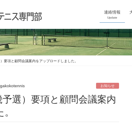
連絡情報
Update
選）要項と顧問会議案内をアップロードしました。
igakokotennis
お知らせ
た。